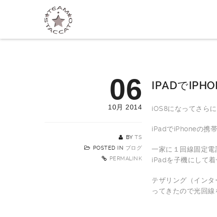
06
IPADでIP
10月 2014
iOS8になってさら
iPadでiPhon
BY
TS
POSTED IN
ブログ
一家に１回線固定電
PERMALINK
iPadを子機にして
テザリング（インタ
ってきたので光回線