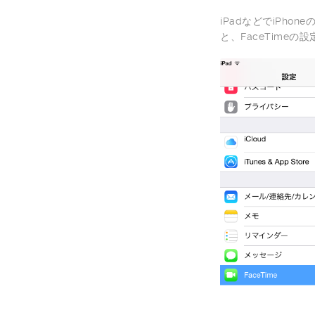
iPadなどでiPh
と、FaceTime